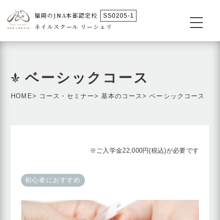
福岡のJNA本部認定校
SS0205-1
ネイルスクール リーシェリ
ベーシックコース
スクール紹介
講師紹介
コース・セミナー
資格について
HOME
コース・セミナー
基本のコース
ベーシックコース
衛生管理・フット検定
よくある質問
スクール生の声
News＆Topics
アクセス
スクールコラム
※ご入学金22,000円(税込)が必要です
092-731-3200
初心者におすすめ