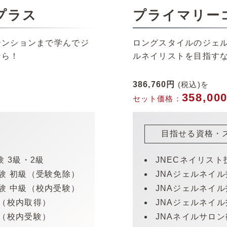
プラス
プライマリー
テンションまで学んでジ
ロングスタイルのジェ
なら！
ルネイリストを目指す
386,760円
(税込)を
358,0
セット価格：
目指せる資格・
 3級・2級
JNECネイリスト
スクール紹介
講師紹介
験 初級（受験免除）
JNAジェルネイ
験 中級（校内受験）
JNAジェルネイ
コース・セミナー
資格につい
士（校内取得）
JNAジェルネイ
衛生管理・フット検定
よくある質
験（校内受験）
JNAネイルサロ