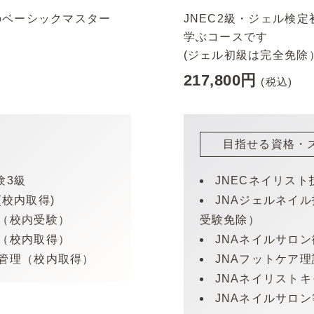
のベーシックマスター
JNEC2級・ジェル検
学ぶコースです
(ジェル初級は完全免除
217,800円
(税込)
目指せる資格・
JNECネイリスト
験3級
JNAジェルネイ
(校内取得)
受験免除）
験（校内受験）
JNAネイルサロ
ス（校内取得）
JNAフットケア
質管理（校内取得）
JNAネイリスト
JNAネイルサロ