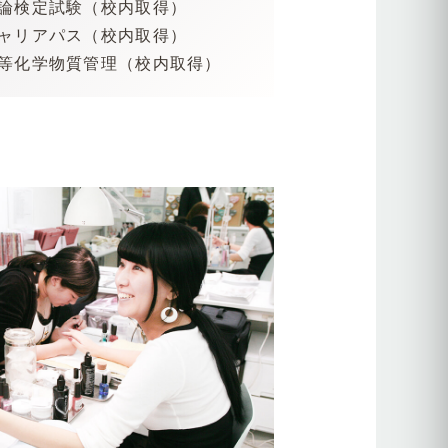
理論検定試験（校内取得）
cs
キャリアパス（校内取得）
ン等化学物質管理（校内取得）
ラム