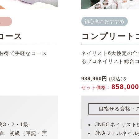
ス
初心者におすすめ
コース
コンプリート
お得で手軽なコース
ネイリスト6大検定の
るプロネイリスト総合
938,960円
(税込)を
858,0
セット価格：
目指せる資格・
験3・2・1級
JNECネイリスト
試験 初級（筆記・実
JNAジェルネイ