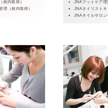
ス（校内取得）
JNAフットケア
スクール生の声
News＆Topi
質管理（校内取得）
JNAネイリスト
JNAネイルサロ
アクセス
スクールコ
092-731-3200
お問い合わせ
資料請求