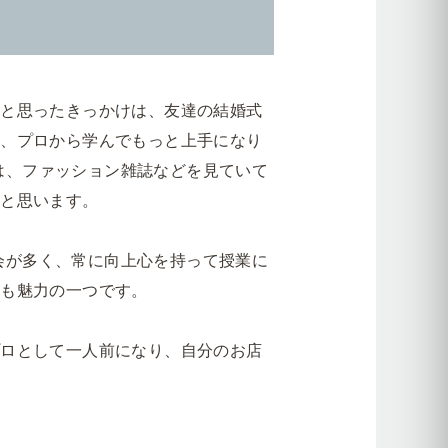
て
いと思ったきっかけは、友達の結婚式
問
く、プロから学んでもっと上手になり
らは、ファッション雑誌などを見ていて
cs
たと思います。
ラム
機会が多く、常に向上心を持って授業に
とも魅力の一つです。
プロとして一人前になり、自分のお店