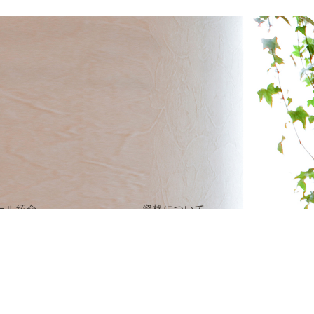
ール紹介
資格について
ス・セミナー
よくある質問
管理・フット検定
News＆Topics
ール生の声
スクールコラム