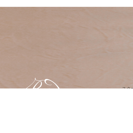
スク
コー
衛生
スク
〒810-0041
福岡市中央区大名1-1-16 宮田ビル3F