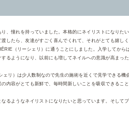
スクール紹介
講師紹介
コース・セミナー
資格につい
あり、憧れを持っていました。本格的にネイリストになりた
衛生管理・フット検定
よくある質
て渡したら、友達がすごく喜んでくれて、それがとても嬉し
CHĒRIE（リーシェリ）に通うことにしました。入学してか
スクール生の声
News＆Topi
クするようになり、以前にも増してネイルへの意識が高まっ
アクセス
スクールコ
（リーシェリ）は少人数制なので先生の施術を近くで見学できる
業の内容がとても新鮮で、毎時間新しいことを吸収できるこ
092-731-3200
となるようなネイリストになりたいと思っています。そして