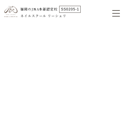
福岡のJNA本部認定校
SS0205-1
ネイルスクール リーシェリ
スクール紹介
講師紹介
コース・セミナー
資格について
衛生管理・フット検定
よくある質問
スクール生の声
News＆Topics
アクセス
スクールコラム
092-731-3200