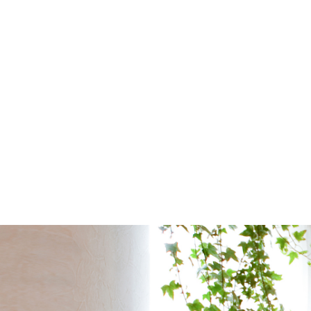
スクール紹介
講師紹介
コース・セミナー
資格につい
衛生管理・フット検定
よくある質
スクール生の声
News＆Topi
アクセス
スクールコ
092-731-3200