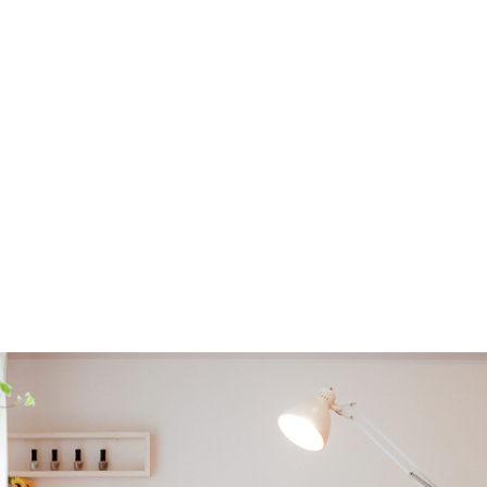
て
問
cs
ラム